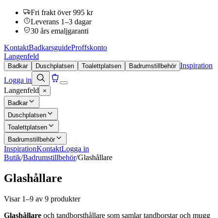
Fri frakt över 995 kr
Leverans 1–3 dagar
30 års emaljgaranti
Kontakt
Badkarsguide
Proffskonto
Langenfeld
Inspiration
Badkar
Duschplatsen
Toalettplatsen
Badrumstillbehör
Logga in
Langenfeld
×
Badkar
Duschplatsen
Toalettplatsen
Badrumstillbehör
Inspiration
Kontakt
Logga in
Butik
/
Badrumstillbehör
/
Glashållare
Glashållare
Visar 1–9 av 9 produkter
Glashållare
och tandborsthållare som samlar tandborstar och mugg